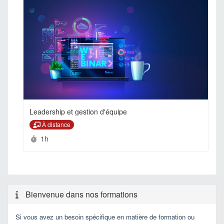
Leadership et gestion d'équipe
À distance
Durée :
1h
Bienvenue dans nos formations
Si vous avez un besoin spécifique en matière de formation ou