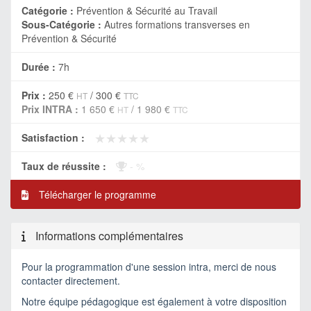
Catégorie :
Prévention & Sécurité au Travail
Sous-Catégorie :
Autres formations transverses en
Prévention & Sécurité
Durée :
7h
Prix :
250 €
/
300 €
HT
TTC
Prix INTRA :
1 650 €
/
1 980 €
HT
TTC
★★★★★
★★★★★
Satisfaction :
Taux de réussite :
- %
Télécharger le programme
Informations complémentaires
Pour la programmation d'une session intra, merci de nous
contacter directement.
Notre équipe pédagogique est également à votre disposition