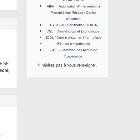
AIPR - Autorisation d'Intervention à
Proximité des Réseau / Centre
d'examen
CACES
® / Certification DEKRA
CSE - Comité social et Economique
ICDL / Centre d'examen informatique
Bilan de compétences
V.A.E. - Validation des Acquis de
l'Expérience
l'EGF
N'hésitez pas à vous renseigner.
ecté,
s