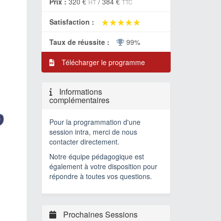
Prix :
320 €
/
384 €
HT
TTC
★★★★★
★★★★★
Satisfaction :
Taux de réussite :
99%
Télécharger le programme
Informations
complémentaires
Pour la programmation d'une
session intra, merci de nous
contacter directement.
Notre équipe pédagogique est
également à votre disposition pour
répondre à toutes vos questions.
Prochaines Sessions