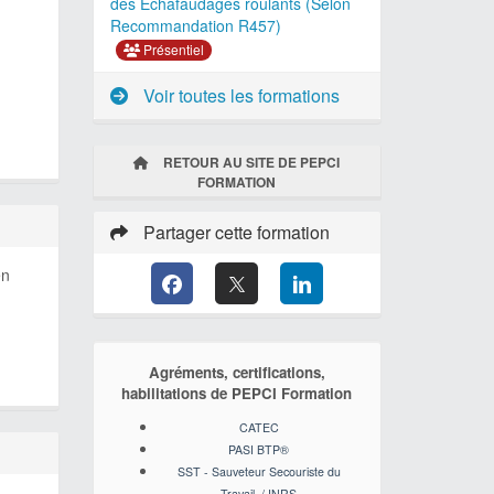
des Echafaudages roulants (Selon
Recommandation R457)
Présentiel
Voir toutes les formations
RETOUR AU SITE DE PEPCI
FORMATION
Partager cette formation
en
Agréments, certifications,
habilitations de PEPCI Formation
CATEC
PASI BTP
®
SST - Sauveteur Secouriste du
Travail / INRS