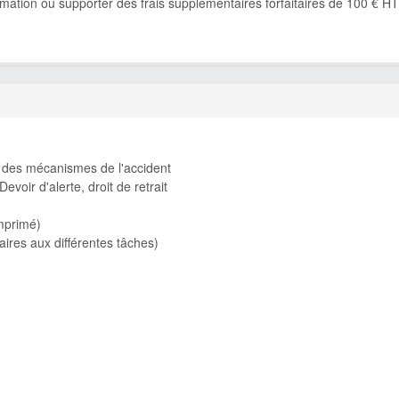
ormation ou supporter des frais supplémentaires forfaitaires de 100 € HT
ns des mécanismes de l'accident
voir d'alerte, droit de retrait
omprimé)
ires aux différentes tâches)