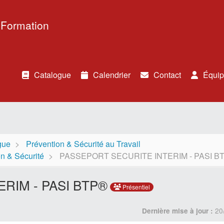
 Formation
Catalogue
Calendrier
Contact
Équip
gue
Prévention & Sécurité au Travail
on & Sécurité
PASSEPORT SECURITE INTERIM - PASI B
RIM - PASI BTP®
Présentiel
20
Dernière mise à jour :