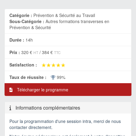
Catégorie :
Prévention & Sécurité au Travail
Sous-Catégorie :
Autres formations transverses en
Prévention & Sécurité
Durée :
14h
Prix :
320 €
/
384 €
HT
TTC
★★★★★
★★★★★
Satisfaction :
Taux de réussite :
99%
Télécharger le programme
Informations complémentaires
Pour la programmation d'une session intra, merci de nous
contacter directement.