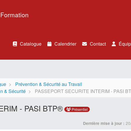
 Formation
Catalogue
Calendrier
Contact
Équip
gue
Prévention & Sécurité au Travail
on & Sécurité
PASSEPORT SECURITE INTERIM - PASI B
RIM - PASI BTP®
Présentiel
20
Dernière mise à jour :