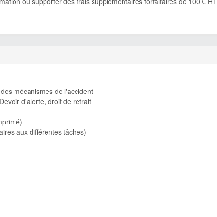
ormation ou supporter des frais supplémentaires forfaitaires de 100 € HT
ns des mécanismes de l'accident
voir d'alerte, droit de retrait
omprimé)
ires aux différentes tâches)