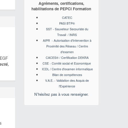
Agréments, certifications,
habilitations de PEPCI Formation
CATEC
PASI BTP
®
SST - Sauveteur Secouriste du
Travail / INRS
AIPR - Autorisation d'Intervention à
Proximité des Réseau / Centre
d'examen
l'EGF
CACES
® / Certification DEKRA
CSE - Comité social et Economique
ecté,
ICDL / Centre d'examen informatique
Bilan de compétences
V.A.E. - Validation des Acquis de
l'Expérience
N'hésitez pas à vous renseigner.
s