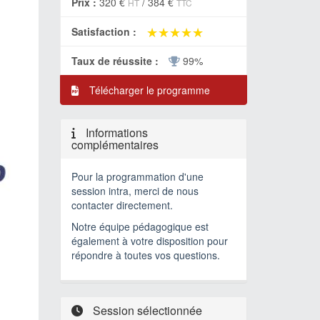
Prix :
320 €
/
384 €
HT
TTC
★★★★★
★★★★★
Satisfaction :
Taux de réussite :
99%
Télécharger le programme
Informations
complémentaires
Pour la programmation d'une
session intra, merci de nous
contacter directement.
Notre équipe pédagogique est
également à votre disposition pour
répondre à toutes vos questions.
Session sélectionnée