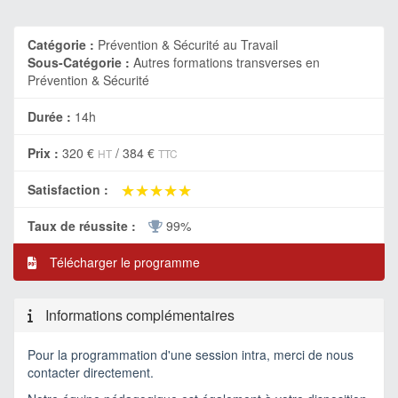
Catégorie :
Prévention & Sécurité au Travail
Sous-Catégorie :
Autres formations transverses en
Prévention & Sécurité
Durée :
14h
Prix :
320 €
/
384 €
HT
TTC
★★★★★
★★★★★
Satisfaction :
Taux de réussite :
99%
Télécharger le programme
Informations complémentaires
Pour la programmation d'une session intra, merci de nous
contacter directement.